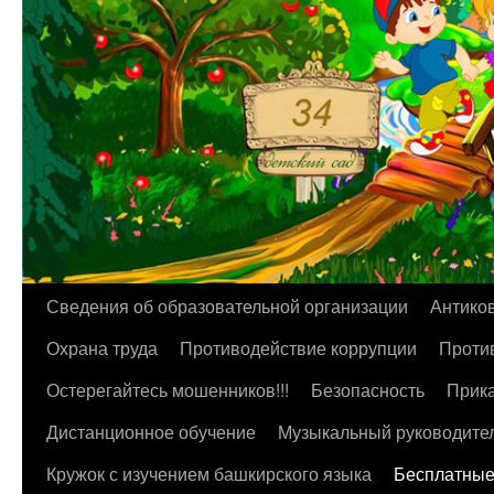
Перейти
Сведения об образовательной организации
Антико
к
Охрана труда
Противодействие коррупции
Против
содержимому
Остерегайтесь мошенников!!!
Безопасность
Прика
Дистанционное обучение
Музыкальный руководите
Кружок с изучением башкирского языка
Бесплатные