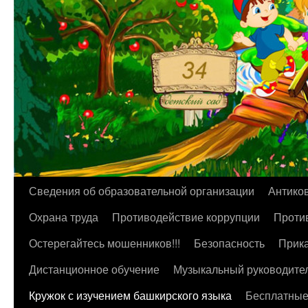
Перейти
Сведения об образовательной организации
Антико
к
Охрана труда
Противодействие коррупции
Против
содержимому
Остерегайтесь мошенников!!!
Безопасность
Прика
Дистанционное обучение
Музыкальный руководите
Кружок с изучением башкирского языка
Бесплатные