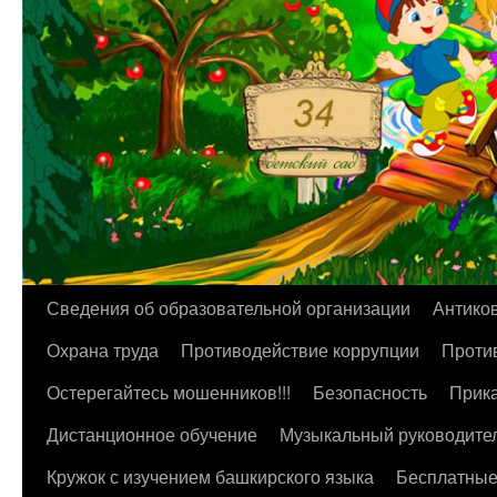
Перейти
Сведения об образовательной организации
Антико
к
Охрана труда
Противодействие коррупции
Против
содержимому
Остерегайтесь мошенников!!!
Безопасность
Прика
Дистанционное обучение
Музыкальный руководите
Кружок с изучением башкирского языка
Бесплатные