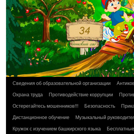
Перейти
Сведения об образовательной организации
Антико
к
Охрана труда
Противодействие коррупции
Против
содержимому
Остерегайтесь мошенников!!!
Безопасность
Прика
Дистанционное обучение
Музыкальный руководите
Кружок с изучением башкирского языка
Бесплатные