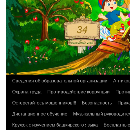
Перейти
Сведения об образовательной организации
Антико
к
Охрана труда
Противодействие коррупции
Против
содержимому
Остерегайтесь мошенников!!!
Безопасность
Прика
Дистанционное обучение
Музыкальный руководите
Кружок с изучением башкирского языка
Бесплатные