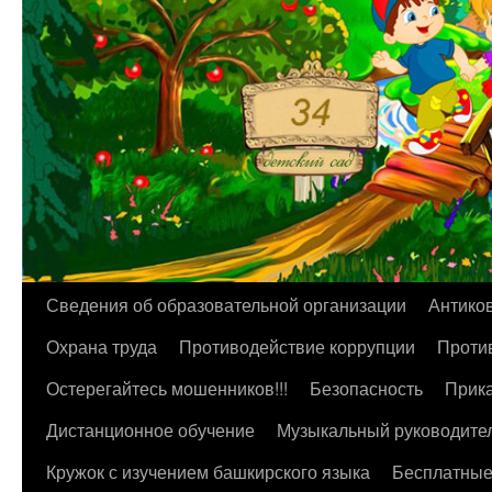
Перейти
Сведения об образовательной организации
Антико
к
Охрана труда
Противодействие коррупции
Против
содержимому
Остерегайтесь мошенников!!!
Безопасность
Прика
Дистанционное обучение
Музыкальный руководите
Кружок с изучением башкирского языка
Бесплатные