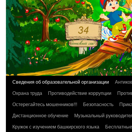
Перейти
Сведения об образовательной организации
Антико
к
Охрана труда
Противодействие коррупции
Против
содержимому
Остерегайтесь мошенников!!!
Безопасность
Прика
Дистанционное обучение
Музыкальный руководите
Кружок с изучением башкирского языка
Бесплатные