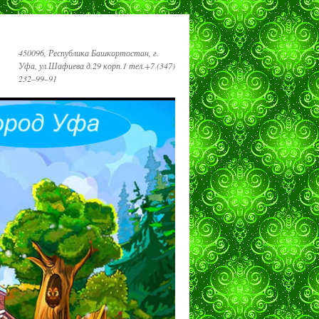
450096, Республика Башкортостан, г.
Уфа, ул.Шафиева д.29 корп.1 тел.+7 (347)
232‒99‒91