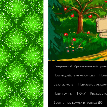
Сведения об образовательной орган
Перейти
Противодействие коррупции
Прот
к
Безопасность
Приказы о зачисле
содержимому
Наши группы
НОКУ
Кружок с и
Бесплатные кружки в группах ДО