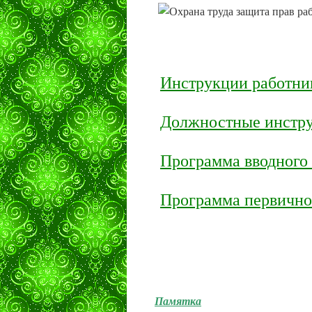
Инструкции работни
Должностные инстр
Программа вводного
Программа первично
Памятка