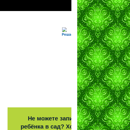
Решаем вместе
Не можете записать
ребёнка в сад? Хотите