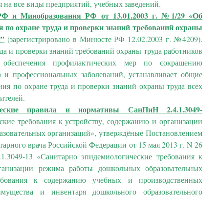
я на все виды предприятий, учебных заведений.
 РФ и Минобразования РФ
от 13.01.2003 г. №1/29 «Об
 по охране труда и проверки знаний требований охраны
й”
(зарегистрировано в Минюсте РФ 12.02.2003 г. №4209).
да и проверки знаний требований охраны труда работников
я обеспечения профилактических мер по сокращению
а и профессиональных заболеваний, устанавливает общие
ния по охране труда и проверки знаний охраны труда всех
дителей.
ические правила и нормативы СанПиН 2.4.1.3049-
кие требования к устройству, содержанию и организации
азовательных организаций», утверждёные Постановлением
тарного врача Российской Федерации от 15 мая 2013 г. N 26
1.3049-13 «Санитарно эпидемиологические требования к
ганизации режима работы дошкольных образовательных
ебования к содержанию учебных и производственных
мущества и инвентаря дошкольного образовательного