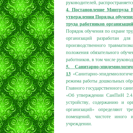
руководителей, распространяетс
4.
Постановление Минтруда
утверждении Порядка обучения
труда работников организаци
Порядок обучения по охране тру
организаций разработан дл
производственного травматизм
положения обязательного обуче
работников, в том числе руково
5.
Санитарно-эпидемиолог
13
«Санитарно-эпидемиологичес
режима работы дошкольных обр
Главного государственного сани
«Об утверждении СанПиН 2.4.
устройству, содержанию и ор
организаций» определяют тр
помещений, чистоте иного и
учреждении.