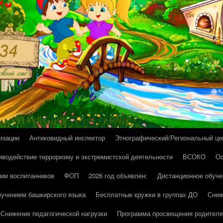
изации
Антиковидный инспектор
Этнографический/Региональный це
иводействие терроризму и экстремистской деятельности
ВСОКО
Ос
нии воспитанников
ФОП
2026 год объявлен:
Дистанционное обуче
зучением башкирского языка
Бесплатные кружки в группах ДО
Сниж
Снижение педагогической нагрузки
Программа просвещения родителе