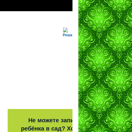
Решаем вместе
Не можете записать
ребёнка в сад? Хотите