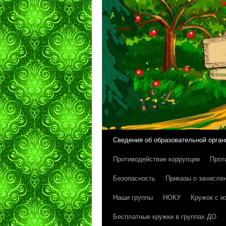
Сведения об образовательной орган
Перейти
Противодействие коррупции
Прот
к
Безопасность
Приказы о зачисле
содержимому
Наши группы
НОКУ
Кружок с и
Бесплатные кружки в группах ДО