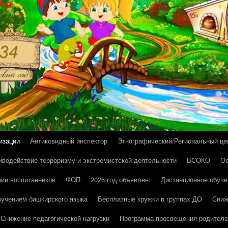
изации
Антиковидный инспектор
Этнографический/Региональный це
иводействие терроризму и экстремистской деятельности
ВСОКО
Ос
нии воспитанников
ФОП
2026 год объявлен:
Дистанционное обуче
зучением башкирского языка
Бесплатные кружки в группах ДО
Сниж
Снижение педагогической нагрузки
Программа просвещения родителе