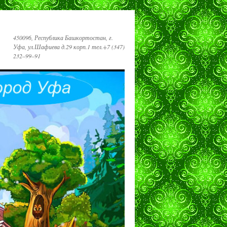
450096, Республика Башкортостан, г.
Уфа, ул.Шафиева д.29 корп.1 тел.+7 (347)
232‒99‒91