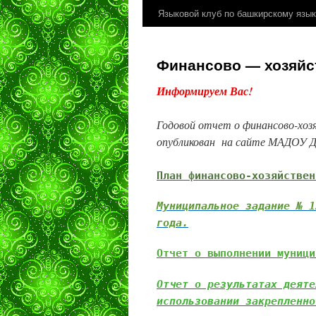
Языковой клуб по башкирскому язык
Финансово — хозяйс
Информируем Вас!
Годовой отчет о финансово-хо
опубликован на сайте МАДОУ Д
План финансово-хозяйствен
Муниципальное задание № 1
года.
Отчет о выполнении муниц
Отчет о результатах деяте
использовании закрепленно