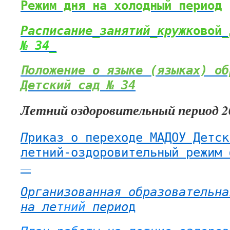
Режим дня на холодный период
Расписание_занятий_кружк
овой_
№ 34_
Положение о языке (языках) об
Детский сад № 34
Летний оздоровительный период 2
П
риказ о переходе МАДОУ Детск
летний-оздоровительный режим 
—
Организованная образовательна
на ле
тний
п
ерио
д