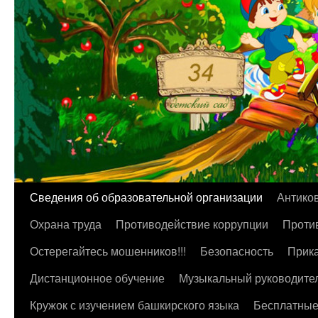
Перейти
Сведения об образовательной организации
Антико
к
Охрана труда
Противодействие коррупции
Против
содержимому
Остерегайтесь мошенников!!!
Безопасность
Прика
Дистанционное обучение
Музыкальный руководите
Кружок с изучением башкирского языка
Бесплатные